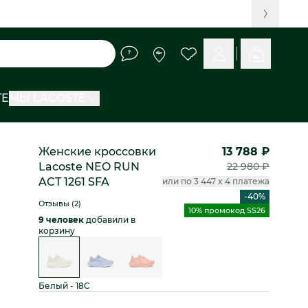
TE
МЫ LACOSTE
Женские кроссовки
13 788 ₽
Lacoste NEO RUN
22 980 ₽
ACT 1261 SFA
или по 3 447 x 4 платежа
-40%
Отзывы (2)
10% промокод SS26
9 человек
добавили в
корзину
Белый - 18C