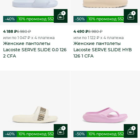
+
+
-40%
10% промокод SS26
-50%
10% промокод SS26
4 188 ₽
6 980 ₽
4 490 ₽
8 980 ₽
или по 1 047 ₽ x 4 платежа
или по 1 122 ₽ x 4 платежа
Женские пантолеты
Женские пантолеты
Lacoste SERVE SLIDE 0.0 126
Lacoste SERVE SLIDE HYB
2 CFA
126 1 CFA
+
+
-40%
10% промокод SS26
-50%
10% промокод SS26