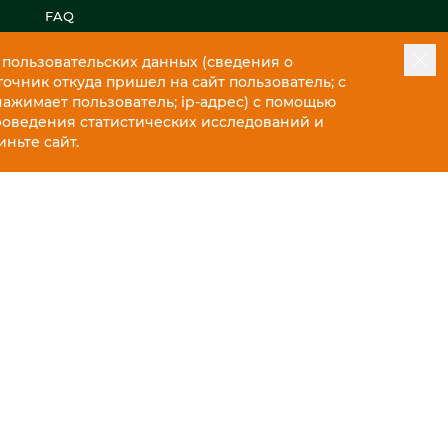
FAQ
Контакты
 пользовательских данных (сведения о
точник откуда пришел на сайт пользователь; с
нажимает пользователь; ip-адрес) с помощью
роведения статистических исследований и
ньте сайт.
13 286 ₽
18 980 ₽