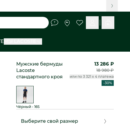
TE
МЫ LACOSTE
Мужские бермуды
13 286 ₽
Lacoste
18 980 ₽
стандартного кроя
или по 3 321 x 4 платежа
-30%
Чёрный - 16S
Выберите свой размер