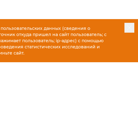
 пользовательских данных (сведения о
точник откуда пришел на сайт пользователь; с
нажимает пользователь; ip-адрес) с помощью
роведения статистических исследований и
ньте сайт.
12 586 ₽
17 980 ₽
РОМ ДО ДВЕРИ
вашего заказа. Бесплатная