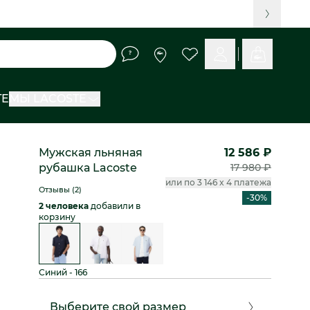
TE
МЫ LACOSTE
Мужская льняная
12 586 ₽
рубашка Lacoste
17 980 ₽
или по 3 146 x 4 платежа
Отзывы (2)
-30%
2 человека
добавили в
корзину
Синий - 166
Выберите свой размер