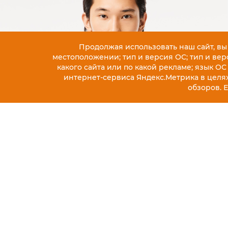
Продолжая использовать наш сайт, вы
местоположении; тип и версия ОС; тип и верс
какого сайта или по какой рекламе; язык ОС
интернет-сервиса Яндекс.Метрика в целя
обзоров. 
ОПИСАНИЕ
АРТИКУЛ CH5699
Рубашки Lacoste - отличный выбор как для