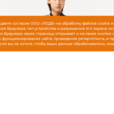
 даете согласие ООО «ЛОДЕ» на обработку файлов cookie и
ия Браузера; тип устройства и разрешение его экрана; ис
 и Браузера; какие страницы открывает и на какие кнопки 
х функционирования сайта, проведения ретаргетинга, и п
Если вы не хотите, чтобы ваши данные обрабатывались, поки
ДОСТАВКА КУРЬЕ
Бесплатная доставка 
 офисного дресс-кода,
примерка.