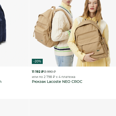
-20%
11 192 ₽
13 990 ₽
или по 2 798 ₽ x 4 платежа
m
Рюкзак Lacoste NEO CROC