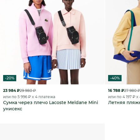
-20%
-40%
23 984 ₽
29 980 ₽
16 788 ₽
27 980 
или по 5 996 ₽ x 4 платежа
или по 4 197 ₽ x
Сумка через плечо Lacoste Meldane Mini
Летняя пляжн
унисекс