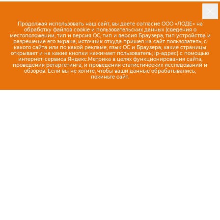
Продолжая использовать наш сайт, вы даете согласие ООО «ЛОДЕ» на
обработку файлов cookie и пользовательских данных (сведения о
местоположении; тип и версия ОС; тип и версия Браузера; тип устройства и
разрешение его экрана; источник откуда пришел на сайт пользователь; с
какого сайта или по какой рекламе; язык ОС и Браузера; какие страницы
Серый - 17C
открывает и на какие кнопки нажимает пользователь; ip-адрес) с помощью
Мужские кроссовки Lacoste
22 990 ₽
интернет-сервиса Яндекс.Метрика в целях функционирования сайта,
проведения ретаргетинга, и проведения статистических исследований и
L003 2K24 1262 SMA
или по 5 747 x 4 платежа
обзоров. Если вы не хотите, чтобы ваши данные обрабатывались,
покиньте сайт.
Отзывы (4)
5 человек
добавили в корзину
Выберите свой размер
Гид по размерам
Возможна рассрочка с картой Халва или
с сервисами Долями и Подели
Скидка 10% при подписке на нашу