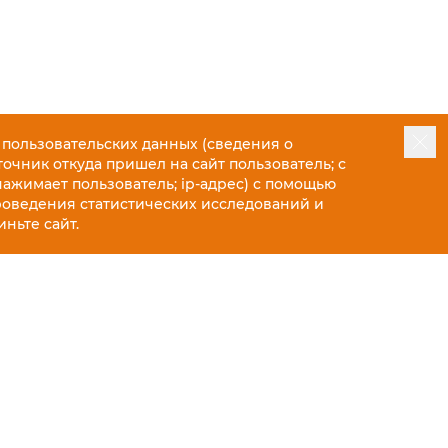
 пользовательских данных (сведения о
точник откуда пришел на сайт пользователь; с
нажимает пользователь; ip-адрес) с помощью
роведения статистических исследований и
ньте сайт.
14 384 ₽
17 980 ₽
РОМ ДО ДВЕРИ