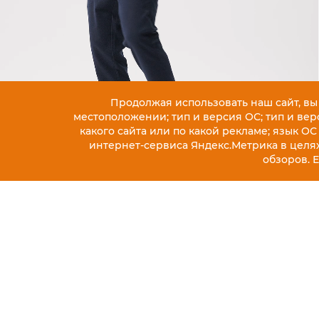
Продолжая использовать наш сайт, вы
местоположении; тип и версия ОС; тип и верс
какого сайта или по какой рекламе; язык ОС
интернет-сервиса Яндекс.Метрика в целя
обзоров. 
ОПИСАНИЕ