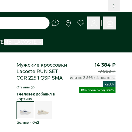
TE
МЫ LACOSTE
Мужские кроссовки
14 384 ₽
Lacoste RUN SET
17 980 ₽
CGR 225 1 QSP SMA
или по 3 596 x 4 платежа
-20%
Отзывы (2)
10% промокод SS26
1 человек
добавил в
корзину
Белый - 042