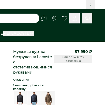
TE
МЫ LACOSTE
Мужская куртка-
57 990 ₽
безрукавка Lacoste
или по 14 497 x
4 платежа
c
отстегивающимися
рукавами
Отзывы (10)
1 человек
добавил в
корзину