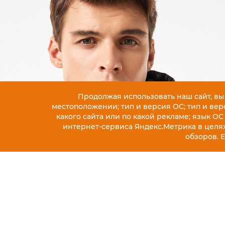
Продолжая использовать наш сайт, вы
местоположении; тип и версия ОС; тип и верс
какого сайта или по какой рекламе; язык ОС
интернет-сервиса Яндекс.Метрика в целя
обзоров. 