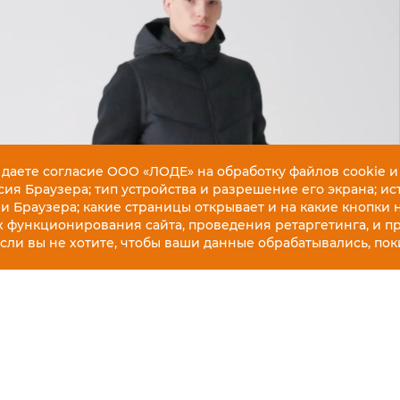
 даете согласие ООО «ЛОДЕ» на обработку файлов cookie и
ия Браузера; тип устройства и разрешение его экрана; ис
 и Браузера; какие страницы открывает и на какие кнопки 
х функционирования сайта, проведения ретаргетинга, и п
Если вы не хотите, чтобы ваши данные обрабатывались, поки