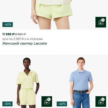
+
-40%
11 988 ₽
19 980 ₽
или по 2 997 ₽ x 4 платежа
Женский свитер Lacoste
+
+
-30%
-40%