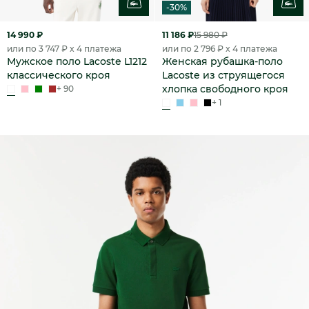
-30%
14 990 ₽
11 186 ₽
15 980 ₽
или по 3 747 ₽ x 4 платежа
или по 2 796 ₽ x 4 платежа
Мужское поло Lacoste L1212
Женская рубашка-поло
классического кроя
Lacoste из струящегося
хлопка свободного кроя
+ 90
+ 1