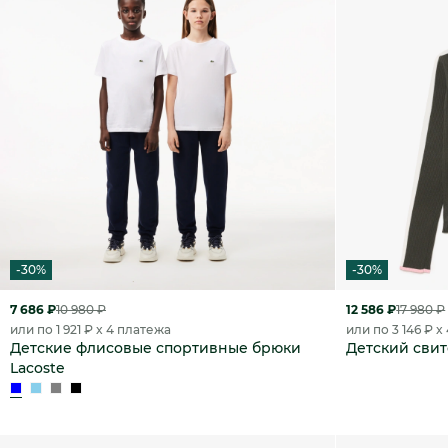
-30%
-30%
7 686 ₽
10 980 ₽
12 586 ₽
17 980 ₽
или по 1 921 ₽ x 4 платежа
или по 3 146 ₽ x
Детские флисовые спортивные брюки
Детский свит
Lacoste