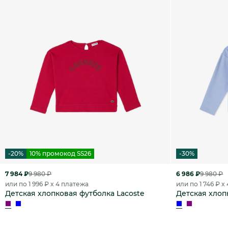
-20%
10% промокод SS26
-30%
7 984 ₽
9 980 ₽
6 986 ₽
9 980 ₽
или по 1 996 ₽ x 4 платежа
или по 1 746 ₽ x
Детская хлопковая футболка Lacoste
Детская хлоп