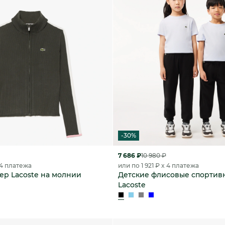
-30%
7 686 ₽
10 980 ₽
 4 платежа
или по 1 921 ₽ x 4 платежа
ер Lacoste на молнии
Детские флисовые спортив
Lacoste